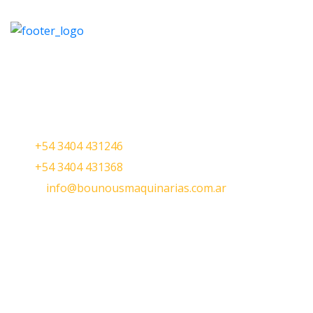
Oficina central
Jorge Newbery 460
Ciudad de Galvez, Sta. Fe CP 2252
Tel :
+54 3404 431246
Tel :
+54 3404 431368
Email :
info@bounousmaquinarias.com.ar
Horarios de atención
Lunes a Jueves 07hs. a 16hs.
Viernes 07hs. a 15hs.