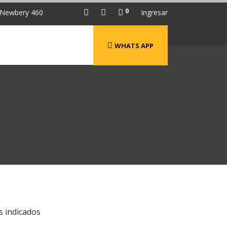
0
 Newbery 460
Ingresar
WHATS APP
s indicados